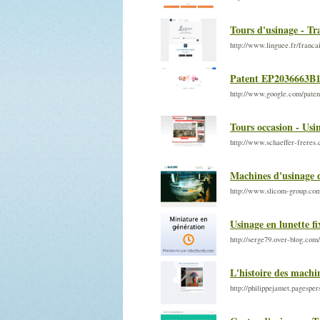
Tours d'usinage - Tr
http://www.linguee.fr/franca
Patent EP2036663B1 
http://www.google.com/pate
Tours occasion - Usi
http://www.schaeffer-freres
Machines d'usinage 
http://www.slicom-group.co
Usinage en lunette fi
http://serge79.over-blog.com
L'histoire des machin
http://philippejamet.pagespe