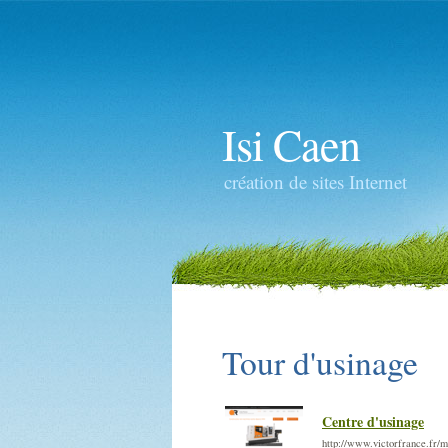
Isi Caen
création de sites Internet
Tour d'usinage
Centre d'usinage
http://www.victorfrance.fr/m