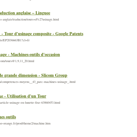
aduction anglaise – Linguee
is-anglais/traduction/tours+d%27usinage.html
- Tour d'usinage composite - Google Patents
nts/EP2036663B1?cl=fr
nage - Machines-outils d'occasion
.com/tours@1,9,11_20.html
de grande dimension - Slicom Group
m/competences-moyens__43_parc-machines-usinage_.html
xe - Utilisation d'un Tour
/article-usinage-en-lunette-fixe-63860453.html
es outils
rso-orange.fr/prod/theme2/machine.htm