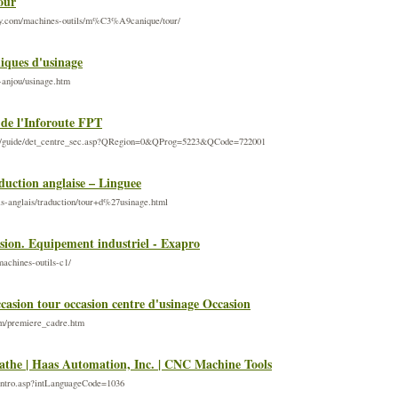
our
y.com/machines-outils/m%C3%A9canique/tour/
iques d'usinage
-anjou/usinage.htm
e de l'Inforoute FPT
org/guide/det_centre_sec.asp?QRegion=0&QProg=5223&QCode=722001
duction anglaise – Linguee
is-anglais/traduction/tour+d%27usinage.html
sion. Equipement industriel - Exapro
achines-outils-c1/
ccasion tour occasion centre d'usinage Occasion
om/premiere_cadre.htm
the | Haas Automation, Inc. | CNC Machine Tools
e_intro.asp?intLanguageCode=1036