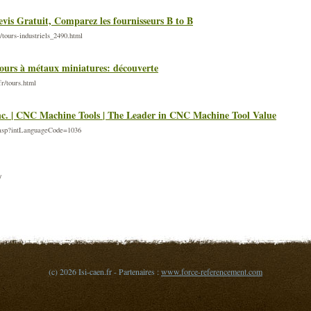
Devis Gratuit, Comparez les fournisseurs B to B
/tours-industriels_2490.html
tours à métaux miniatures: découverte
r/tours.html
c. | CNC Machine Tools | The Leader in CNC Machine Tool Value
e.asp?intLanguageCode=1036
/
(c) 2026 Isi-caen.fr - Partenaires :
www.force-referencement.com