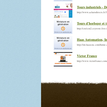
Tours industriels - 
http://www.achatsdirects.fr/3
Tours d'horloger et 
http://cm1cm2.ceyreste.free.f
Haas Automation, In
http://int.haascnc.com/hom
Victor France
http://www.victorfrance.com