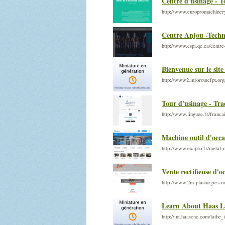
Centre d'usinage - T
http://www.europromachiner
Centre Anjou -Techn
http://www.cspi.qc.ca/centre
Bienvenue sur le sit
http://www2.inforoutefpt.
Tour d'usinage - Tra
http://www.linguee.fr/franca
Machine outil d'occa
http://www.exapro.fr/metal-m
Vente rectifieuse d'o
http://www.2m-plasturgie.c
Learn About Haas La
http://int.haascnc.com/lath